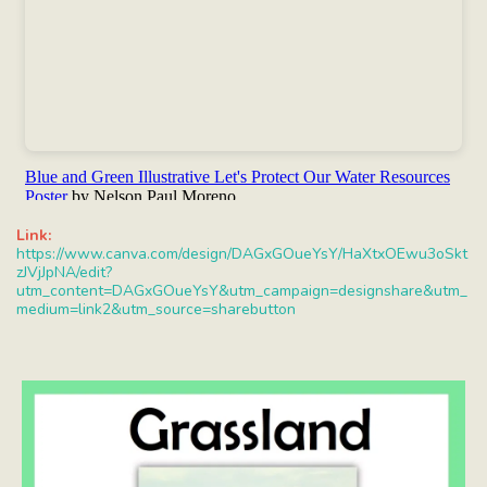
Link:
https://www.canva.com/design/DAGxGOueYsY/HaXtxOEwu3oSkt
zJVjJpNA/edit?
utm_content=DAGxGOueYsY&utm_campaign=designshare&utm_
medium=link2&utm_source=sharebutton