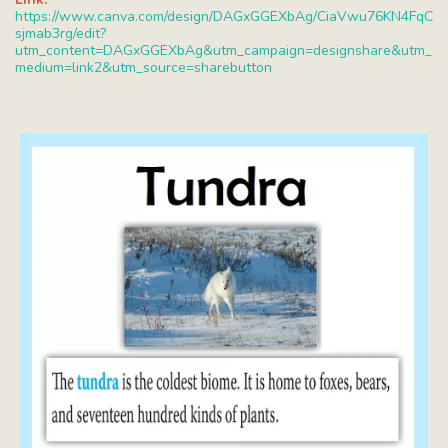
https://www.canva.com/design/DAGxGGEXbAg/CiaVwu76KN4FqC
sjmab3rg/edit?
utm_content=DAGxGGEXbAg&utm_campaign=designshare&utm_
medium=link2&utm_source=sharebutton