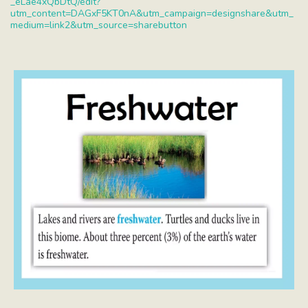
_eLae4xQbDtQ/edit?
utm_content=DAGxF5KT0nA&utm_campaign=designshare&utm_
medium=link2&utm_source=sharebutton