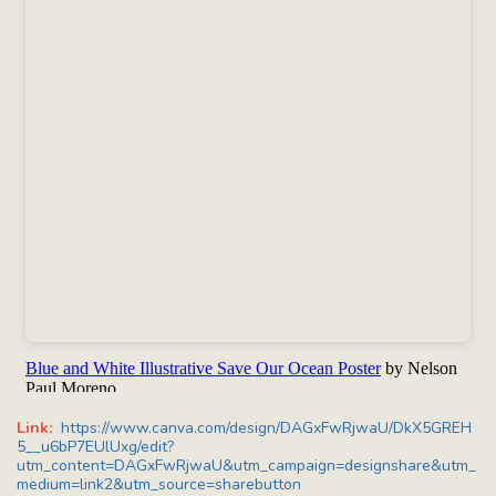
Link:
https://www.canva.com/design/DAGxFwRjwaU/DkX5GREH
5__u6bP7EUlUxg/edit?
utm_content=DAGxFwRjwaU&utm_campaign=designshare&utm_
medium=link2&utm_source=sharebutton