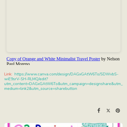
Link:
https://www.canva.com/design/DAGxGAtW6To/SDWvbS-
wiE9srV-SH-RLMQ/edit?
utm_content=DAGxGAtW6To&utm_campaign=designshare&utm_
medium=link2&utm_source=sharebutton