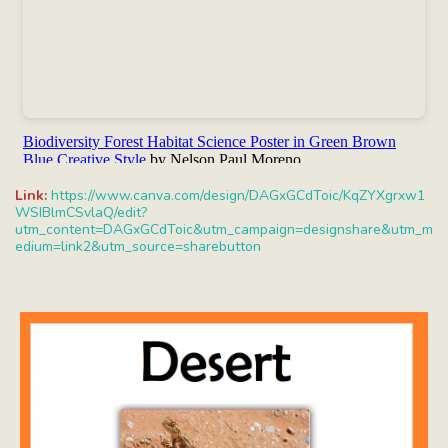
Link:
https://www.canva.com/design/DAGxGCdToic/KqZYXgrxw1
WSIBlmCSvlaQ/edit?
utm_content=DAGxGCdToic&utm_campaign=designshare&utm_m
edium=link2&utm_source=sharebutton