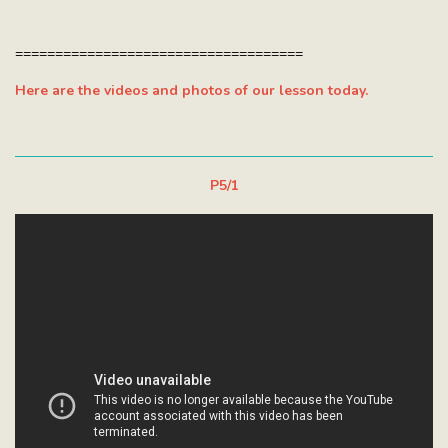
====================================
Here are the videos and photos of our lesson today.
P5/1