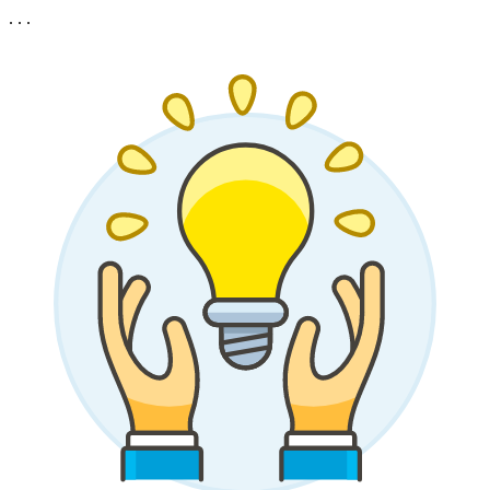
. . .