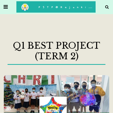
. . .
P5TP@Kajonkiet
Q1 BEST PROJECT
(TERM 2)